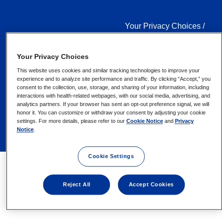
Your Privacy Choices /
Rights
Your Privacy Choices
Terms of Use
This website uses cookies and similar tracking technologies to improve your
experience and to analyze site performance and traffic. By clicking “Accept,” you
consent to the collection, use, storage, and sharing of your information, including
interactions with health-related webpages, with our social media, advertising, and
analytics partners. If your browser has sent an opt-out preference signal, we will
honor it. You can customize or withdraw your consent by adjusting your cookie
settings. For more details, please refer to our
Cookie Notice
and
Privacy
Notice
.
Cookie Settings
Reject All
Accept Cookies